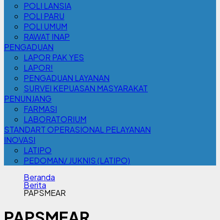
POLI LANSIA
POLI PARU
POLI UMUM
RAWAT INAP
PENGADUAN
LAPOR PAK YES
LAPOR!
PENGADUAN LAYANAN
SURVEI KEPUASAN MASYARAKAT
PENUNJANG
FARMASI
LABORATORIUM
STANDART OPERASIONAL PELAYANAN
INOVASI
LATIPO
PEDOMAN/ JUKNIS (LATIPO)
Beranda
Berita
PAPSMEAR
PAPSMEAR