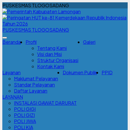
PUSKESMAS TLOGOSADANG
PUSKESMAS TLOGOSADANG
Beranda
Profil
Galeri
Tentang Kami
Visi dan Misi
Struktur Organisasi
Kontak Kami
Layanan
Dokumen Publik
PPID
Maklumat Pelayanan
Standar Pelayanan
Daftar Layanan
LAYANAN
INSTALASI GAWAT DARURAT
POLI GIGI
POLI GIZI
POLI JIWA
POLI KIA