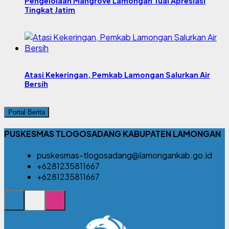
Pengelolaan Mangrove Lamongan Tuai Apresiasi
Tingkat Jatim
Atasi Kekeringan, Pemkab Lamongan Salurkan Air
Bersih
Portal Berita
PUSKESMAS TLOGOSADANG KABUPATEN LAMONGAN
puskesmas-tlogosadang@lamongankab.go.id
+6281235811667
+6281235811667